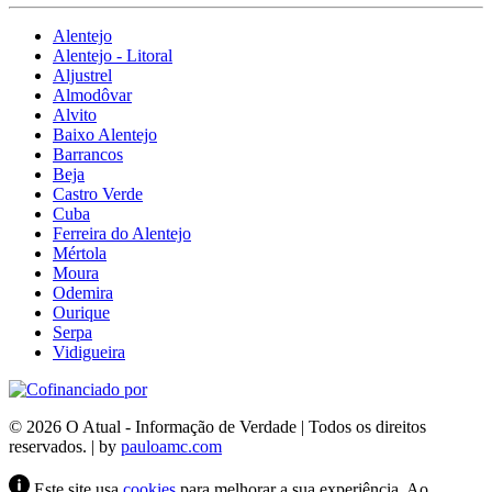
Alentejo
Alentejo - Litoral
Aljustrel
Almodôvar
Alvito
Baixo Alentejo
Barrancos
Beja
Castro Verde
Cuba
Ferreira do Alentejo
Mértola
Moura
Odemira
Ourique
Serpa
Vidigueira
© 2026 O Atual - Informação de Verdade | Todos os direitos
reservados. | by
pauloamc.com
Este site usa
cookies
para melhorar a sua experiência. Ao