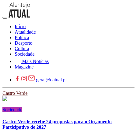
Início
Atualidade
Política
Desporto
Cultura
Sociedade
Mais Notícias
Magazine
geral@oatual.pt
Castro Verde
Sociedade
Castro Verde recebe 24 propostas para o Orçamento
Participativo de 2027