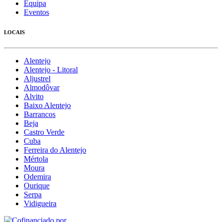
Equipa
Eventos
LOCAIS
Alentejo
Alentejo - Litoral
Aljustrel
Almodôvar
Alvito
Baixo Alentejo
Barrancos
Beja
Castro Verde
Cuba
Ferreira do Alentejo
Mértola
Moura
Odemira
Ourique
Serpa
Vidigueira