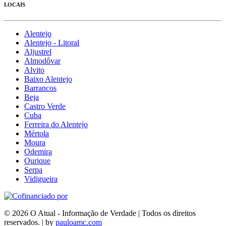
LOCAIS
Alentejo
Alentejo - Litoral
Aljustrel
Almodôvar
Alvito
Baixo Alentejo
Barrancos
Beja
Castro Verde
Cuba
Ferreira do Alentejo
Mértola
Moura
Odemira
Ourique
Serpa
Vidigueira
© 2026 O Atual - Informação de Verdade | Todos os direitos
reservados. | by
pauloamc.com