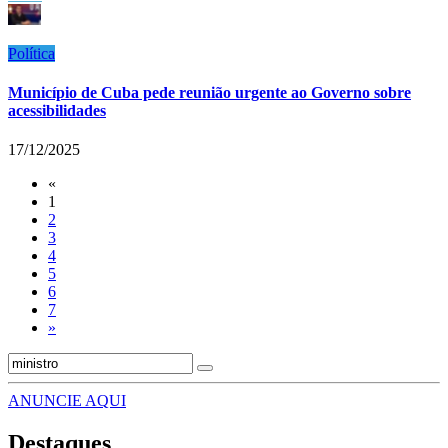
Política
Município de Cuba pede reunião urgente ao Governo sobre
acessibilidades
17/12/2025
«
1
2
3
4
5
6
7
»
ANUNCIE AQUI
Destaques