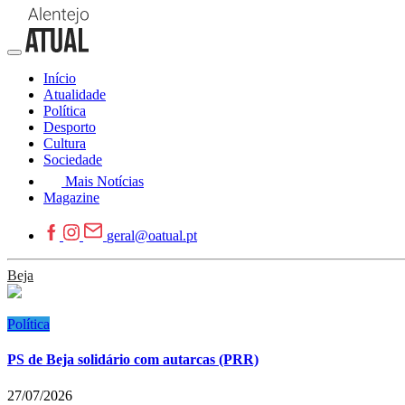
Início
Atualidade
Política
Desporto
Cultura
Sociedade
Mais Notícias
Magazine
geral@oatual.pt
Beja
Política
PS de Beja solidário com autarcas (PRR)
27/07/2026