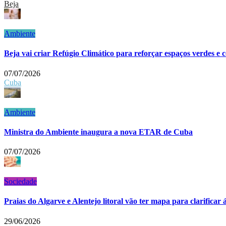
Beja
Ambiente
Beja vai criar Refúgio Climático para reforçar espaços verdes e c
07/07/2026
Cuba
Ambiente
Ministra do Ambiente inaugura a nova ETAR de Cuba
07/07/2026
Sociedade
Praias do Algarve e Alentejo litoral vão ter mapa para clarificar 
29/06/2026