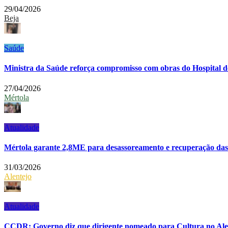
29/04/2026
Beja
Saúde
Ministra da Saúde reforça compromisso com obras do Hospital d
27/04/2026
Mértola
Atualidade
Mértola garante 2,8ME para desassoreamento e recuperação da
31/03/2026
Alentejo
Atualidade
CCDR: Governo diz que dirigente nomeado para Cultura no Alen