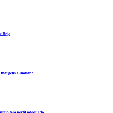
e Beja
s margens Guadiana
tejo tem perfil adequado