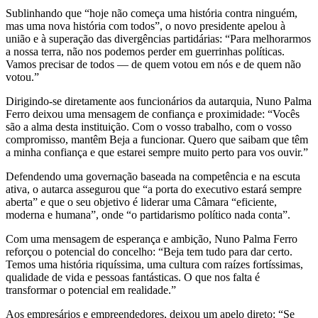
Sublinhando que “hoje não começa uma história contra ninguém,
mas uma nova história com todos”, o novo presidente apelou à
união e à superação das divergências partidárias: “Para melhorarmos
a nossa terra, não nos podemos perder em guerrinhas políticas.
Vamos precisar de todos — de quem votou em nós e de quem não
votou.”
Dirigindo-se diretamente aos funcionários da autarquia, Nuno Palma
Ferro deixou uma mensagem de confiança e proximidade: “Vocês
são a alma desta instituição. Com o vosso trabalho, com o vosso
compromisso, mantêm Beja a funcionar. Quero que saibam que têm
a minha confiança e que estarei sempre muito perto para vos ouvir.”
Defendendo uma governação baseada na competência e na escuta
ativa, o autarca assegurou que “a porta do executivo estará sempre
aberta” e que o seu objetivo é liderar uma Câmara “eficiente,
moderna e humana”, onde “o partidarismo político nada conta”.
Com uma mensagem de esperança e ambição, Nuno Palma Ferro
reforçou o potencial do concelho: “Beja tem tudo para dar certo.
Temos uma história riquíssima, uma cultura com raízes fortíssimas,
qualidade de vida e pessoas fantásticas. O que nos falta é
transformar o potencial em realidade.”
Aos empresários e empreendedores, deixou um apelo direto: “Se