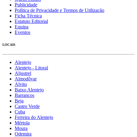
Publicidade
Política de Privacidade e Termos de Utilização
Ficha Técnica
Estatuto Editorial
Equipa
Eventos
LOCAIS
Alentejo
Alentejo - Litoral
Aljustrel
Almodôvar
Alvito
Baixo Alentejo
Barrancos
Beja
Castro Verde
Cuba
Ferreira do Alentejo
Mértola
Moura
Odemira