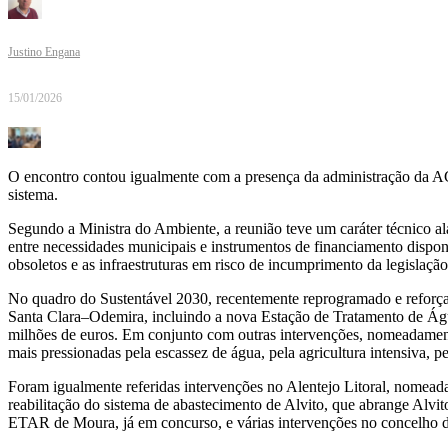
Justino Engana
15/01/2026
O encontro contou igualmente com a presença da administração da AG
sistema.
Segundo a Ministra do Ambiente, a reunião teve um caráter técnico ala
entre necessidades municipais e instrumentos de financiamento disponí
obsoletos e as infraestruturas em risco de incumprimento da legislaçã
No quadro do Sustentável 2030, recentemente reprogramado e reforçado
Santa Clara–Odemira, incluindo a nova Estação de Tratamento de Água
milhões de euros. Em conjunto com outras intervenções, nomeadamente
mais pressionadas pela escassez de água, pela agricultura intensiva, 
Foram igualmente referidas intervenções no Alentejo Litoral, nomea
reabilitação do sistema de abastecimento de Alvito, que abrange Al
ETAR de Moura, já em concurso, e várias intervenções no concelho d