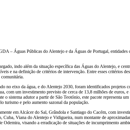
DA – Águas Públicas do Alentejo e da Águas de Portugal, entidades ce
rgado, indo além da situação específica das Águas do Alentejo, e centro
veis e na definição de critérios de intervenção. Entre esses critérios d
o comunitária.
 no eixo da água, e do Alentejo 2030, foram identificados projetos cons
, com um investimento previsto de cerca de 13,8 milhões de euros, e 
 o sistema adutor a partir de São Teotónio, este pacote representa u
pelo turismo e pelo aumento sazonal da população.
damente em Alcácer do Sal, Grândola e Santiago do Cacém, com invest
vito, Cuba, Viana do Alentejo e Vidigueira, num montante de aproximad
e Odemira, visando a erradicação de situações de incumprimento ambie