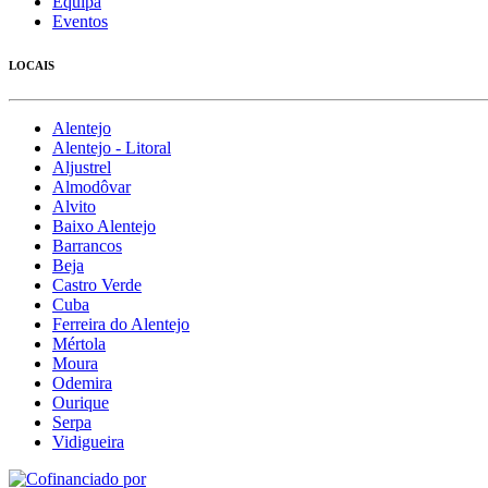
Equipa
Eventos
LOCAIS
Alentejo
Alentejo - Litoral
Aljustrel
Almodôvar
Alvito
Baixo Alentejo
Barrancos
Beja
Castro Verde
Cuba
Ferreira do Alentejo
Mértola
Moura
Odemira
Ourique
Serpa
Vidigueira