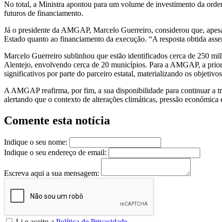
No total, a Ministra apontou para um volume de investimento da ordem
futuros de financiamento.
Já o presidente da AMGAP, Marcelo Guerreiro, considerou que, apesar
Estado quanto ao financiamento da execução. “A resposta obtida assent
Marcelo Guerreiro sublinhou que estão identificados cerca de 250 mi
Alentejo, envolvendo cerca de 20 municípios. Para a AMGAP, a prior
significativos por parte do parceiro estatal, materializando os objetiv
A AMGAP reafirma, por fim, a sua disponibilidade para continuar a tr
alertando que o contexto de alterações climáticas, pressão económica
Comente esta notícia
Indique o seu nome:
Indique o seu endereço de email:
Escreva aqui a sua mensagem:
Li e aceito a
Política de Privacidade