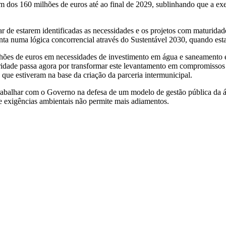
 dos 160 milhões de euros até ao final de 2029, sublinhando que a exec
 de estarem identificadas as necessidades e os projetos com maturidad
a numa lógica concorrencial através do Sustentável 2030, quando esta p
lhões de euros em necessidades de investimento em água e saneamento e
idade passa agora por transformar este levantamento em compromissos 
os que estiveram na base da criação da parceria intermunicipal.
abalhar com o Governo na defesa de um modelo de gestão pública da água
 e exigências ambientais não permite mais adiamentos.