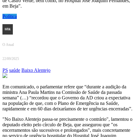
de Castro Verde, bem como, no Hospital José Joaquim Fernandes,
em Beja”.
Política
O Atual
22/09/2025
PS
saúde
Baixo Alentejo
Em comunicado, o parlamentar refere que “durante a audição da
ministra Ana Paula Martins na Comissão de Saúde da passada
semana” (…) “recordou que o Governo da AD criou a expectativa
na população de que, com o Plano de Emergência na Saúde,
rapidamente e em 60 dias deixaríamos de ter urgências encerradas”.
"No Baixo Alentejo passa-se precisamente o contrário", lamentou o
deputado eleito pelo círculo de Beja, que assegurou que "os
encerramentos são sucessivos e prolongados", mais concretamente
no serviço de urgência hospitalar do Hospital José Joaquim