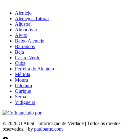
Alentejo
Alentejo - Litoral
Aljustrel
Almodôvar
Alvito
Baixo Alentejo
Barrancos
Beja
Castro Verde
Cuba
Ferreira do Alentejo
Mértola
Moura
Odemira
Ourique
Serpa
Vidigueira
© 2026 O Atual - Informação de Verdade | Todos os direitos
reservados. | by
pauloamc.com