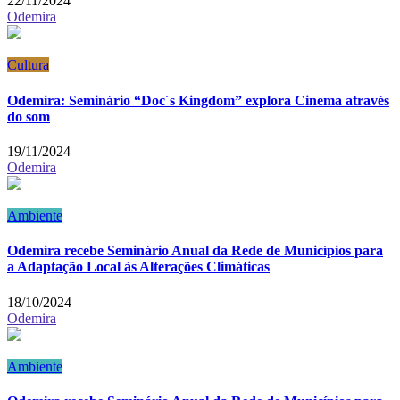
22/11/2024
Odemira
Cultura
Odemira: Seminário “Doc´s Kingdom” explora Cinema através
do som
19/11/2024
Odemira
Ambiente
Odemira recebe Seminário Anual da Rede de Municípios para
a Adaptação Local às Alterações Climáticas
18/10/2024
Odemira
Ambiente