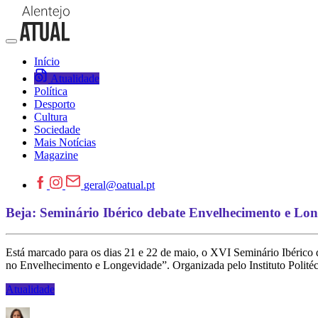
Início
Atualidade
Política
Desporto
Cultura
Sociedade
Mais Notícias
Magazine
geral@oatual.pt
Beja: Seminário Ibérico debate Envelhecimento e Lo
Está marcado para os dias 21 e 22 de maio, o XVI Seminário Ibérico 
no Envelhecimento e Longevidade”. Organizada pelo Instituto Politécn
Atualidade