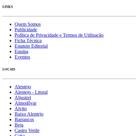
LINKS
Quem Somos
Publicidade
Política de Privacidade e Termos de Utilização
Ficha Técnica
Estatuto Editorial
Equipa
Eventos
LOCAIS
Alentejo
Alentejo - Litoral
Aljustrel
Almodôvar
Alvito
Baixo Alentejo
Barrancos
Beja
Castro Verde
Cuba