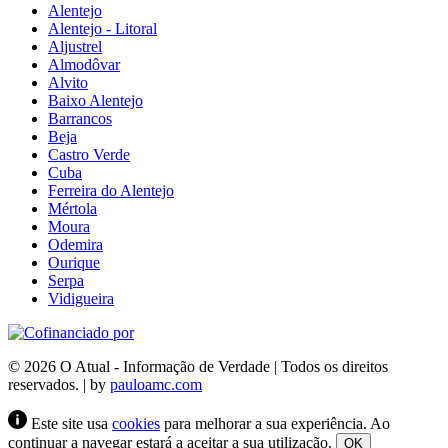
Alentejo
Alentejo - Litoral
Aljustrel
Almodôvar
Alvito
Baixo Alentejo
Barrancos
Beja
Castro Verde
Cuba
Ferreira do Alentejo
Mértola
Moura
Odemira
Ourique
Serpa
Vidigueira
© 2026 O Atual - Informação de Verdade | Todos os direitos
reservados. | by
pauloamc.com
Este site usa
cookies
para melhorar a sua experiência. Ao
continuar a navegar estará a aceitar a sua utilização.
OK