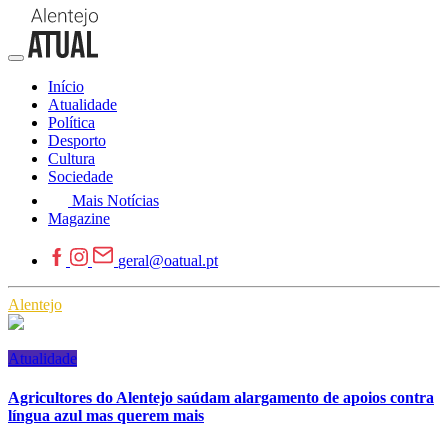
Início
Atualidade
Política
Desporto
Cultura
Sociedade
Mais Notícias
Magazine
geral@oatual.pt
Alentejo
Atualidade
Agricultores do Alentejo saúdam alargamento de apoios contra
língua azul mas querem mais