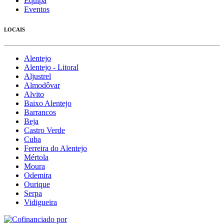
Equipa
Eventos
LOCAIS
Alentejo
Alentejo - Litoral
Aljustrel
Almodôvar
Alvito
Baixo Alentejo
Barrancos
Beja
Castro Verde
Cuba
Ferreira do Alentejo
Mértola
Moura
Odemira
Ourique
Serpa
Vidigueira