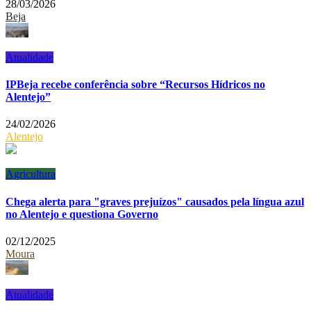
28/03/2026
Beja
Atualidade
IPBeja recebe conferência sobre “Recursos Hídricos no
Alentejo”
24/02/2026
Alentejo
Agricultura
Chega alerta para "graves prejuízos" causados pela língua azul
no Alentejo e questiona Governo
02/12/2025
Moura
Atualidade