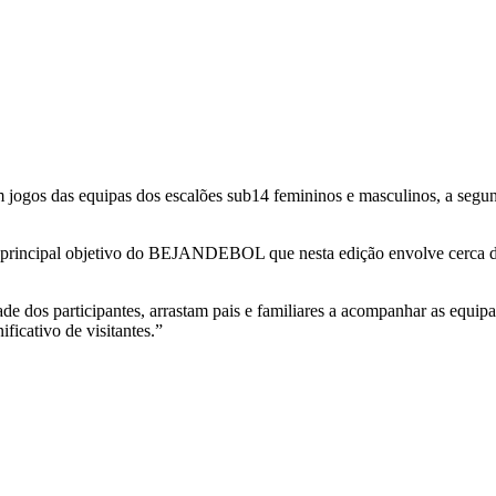
m jogos das equipas dos escalões sub14 femininos e masculinos, a segund
é o principal objetivo do BEJANDEBOL que nesta edição envolve cerca d
ade dos participantes, arrastam pais e familiares a acompanhar as equi
icativo de visitantes.”