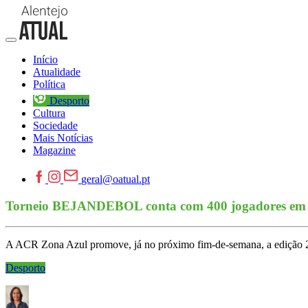
Início
Atualidade
Política
Desporto
Cultura
Sociedade
Mais Notícias
Magazine
geral@oatual.pt
Torneio BEJANDEBOL conta com 400 jogadores em r
A ACR Zona Azul promove, já no próximo fim-de-semana, a edição 
Desporto