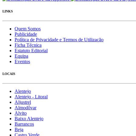
LINKS
Quem Somos
Publicidade
Política de Privacidade e Termos de Utilização
Ficha Técnica
Estatuto Editorial
Equipa
Eventos
LOCAIS
Alentejo
Alentejo - Litoral
Aljustrel
Almodôvar
Alvito
Baixo Alentejo
Barrancos
Beja
Castro Verde