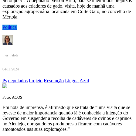
Serotipo 3”. O deputado Nelson Brito, para se inteirar dos prejuízos
causados aos criadores de gado, visita, hoje de manhã uma
exploração agropecuária localizada em Corte Gafo, no concelho de
Mértola.
Política
Inês Patola
04/11/2024
Ps
deputados
Projeto
Resolução
Língua
Azul
Foto: ACOS
Em nota de imprensa, é afirmado que se trata de “uma visita que se
reveste de maior importância quando já é conhecida a intenção do
Governo em suspender a recolha de cadáveres de ovinos e caprinos
no Alentejo, obrigando os produtores a ficarem com cadáveres
amontoados nas suas explorações.”