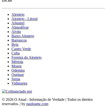
LOCAIS
Alentejo
Alentejo - Litoral
Aljustrel
Almodôvar
Alvito
Baixo Alentejo
Barrancos
Beja
Castro Verde
Cuba
Ferreira do Alentejo
Mértola
Moura
Odemira
Ourique
Serpa
Vidigueira
© 2026 O Atual - Informação de Verdade | Todos os direitos
reservados. | by
pauloamc.com