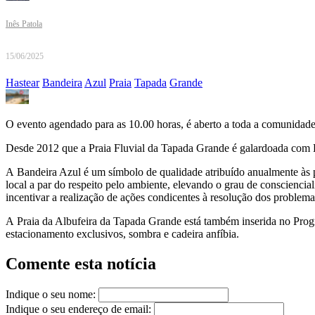
Inês Patola
15/06/2025
Hastear
Bandeira
Azul
Praia
Tapada
Grande
O evento agendado para as 10.00 horas, é aberto a toda a comunidad
Desde 2012 que a Praia Fluvial da Tapada Grande é galardoada com B
A Bandeira Azul é um símbolo de qualidade atribuído anualmente às pr
local a par do respeito pelo ambiente, elevando o grau de consciencial
incentivar a realização de ações condicentes à resolução dos problemas
A Praia da Albufeira da Tapada Grande está também inserida no Progr
estacionamento exclusivos, sombra e cadeira anfíbia.
Comente esta notícia
Indique o seu nome:
Indique o seu endereço de email: