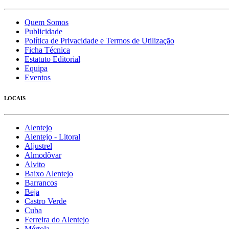
Quem Somos
Publicidade
Política de Privacidade e Termos de Utilização
Ficha Técnica
Estatuto Editorial
Equipa
Eventos
LOCAIS
Alentejo
Alentejo - Litoral
Aljustrel
Almodôvar
Alvito
Baixo Alentejo
Barrancos
Beja
Castro Verde
Cuba
Ferreira do Alentejo
Mértola