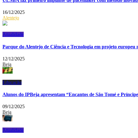
ULSBA faz primeiro implante de pacemaker com método inovad
16/12/2025
Alentejo
Atualidade
Parque do Alentejo de Ciência e Tecnologia em projeto europeu 
12/12/2025
Beja
Educação
Alunos do IPBeja apresentam “Encantos de São Tomé e Príncip
09/12/2025
Beja
Atualidade