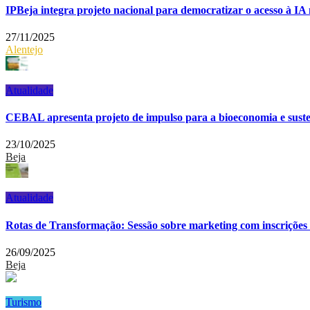
IPBeja integra projeto nacional para democratizar o acesso à IA
27/11/2025
Alentejo
Atualidade
CEBAL apresenta projeto de impulso para a bioeconomia e suste
23/10/2025
Beja
Atualidade
Rotas de Transformação: Sessão sobre marketing com inscrições
26/09/2025
Beja
Turismo