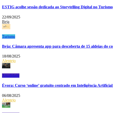
ESTIG acolhe sessão dedicada ao Storytelling Digital no Turismo
22/09/2025
Beja
Turismo
Beja: Câmara apresenta app para descoberta de 15 aldeias do c
18/08/2025
Alentejo
Atualidade
Évora: Curso ‘online’ gratuito centrado em Inteligência Artificia
06/08/2025
Alentejo