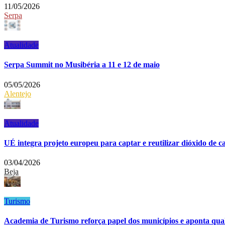
11/05/2026
Serpa
Atualidade
Serpa Summit no Musibéria a 11 e 12 de maio
05/05/2026
Alentejo
Atualidade
UÉ integra projeto europeu para captar e reutilizar dióxido de c
03/04/2026
Beja
Turismo
Academia de Turismo reforça papel dos municípios e aponta qual