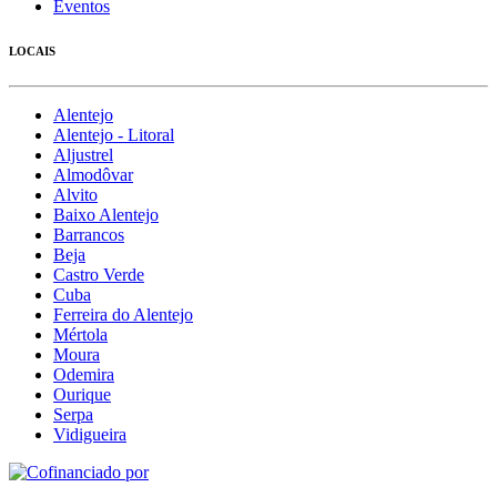
Eventos
LOCAIS
Alentejo
Alentejo - Litoral
Aljustrel
Almodôvar
Alvito
Baixo Alentejo
Barrancos
Beja
Castro Verde
Cuba
Ferreira do Alentejo
Mértola
Moura
Odemira
Ourique
Serpa
Vidigueira