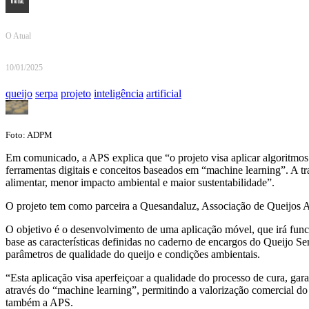
O Atual
10/01/2025
queijo
serpa
projeto
inteligência
artificial
Foto: ADPM
Em comunicado, a APS explica que “o projeto visa aplicar algoritmos
ferramentas digitais e conceitos baseados em “machine learning”. A tra
alimentar, menor impacto ambiental e maior sustentabilidade”.
O projeto tem como parceira a Quesandaluz, Associação de Queijos And
O objetivo é o desenvolvimento de uma aplicação móvel, que irá funci
base as características definidas no caderno de encargos do Queijo Ser
parâmetros de qualidade do queijo e condições ambientais.
“Esta aplicação visa aperfeiçoar a qualidade do processo de cura, garan
através do “machine learning”, permitindo a valorização comercial do
também a APS.