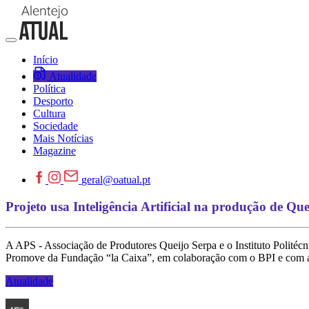
Início
Atualidade
Política
Desporto
Cultura
Sociedade
Mais Notícias
Magazine
geral@oatual.pt
Projeto usa Inteligência Artificial na produção de Q
A APS - Associação de Produtores Queijo Serpa e o Instituto Politéc
Promove da Fundação “la Caixa”, em colaboração com o BPI e com a
Atualidade