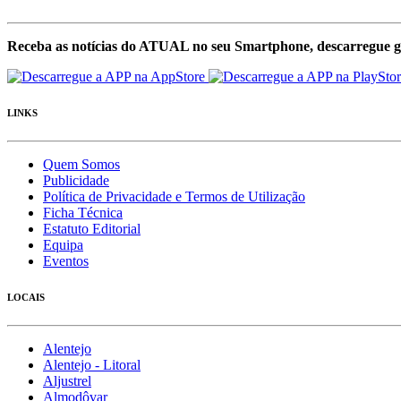
Receba as notícias do ATUAL no seu Smartphone, descarregue g
LINKS
Quem Somos
Publicidade
Política de Privacidade e Termos de Utilização
Ficha Técnica
Estatuto Editorial
Equipa
Eventos
LOCAIS
Alentejo
Alentejo - Litoral
Aljustrel
Almodôvar