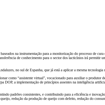
 baseados na instrumentação para a monitorização do processo de cura
nsferência de conhecimento para o sector dos lacticínios irá permitir u
aluzes, no sul de Espanha, que já está a aplicar a mesma tecnologia n
onar como “assistente virtual”, vocacionado para auxiliar o produtor de
pa DOP, a implementação de princípios assentes na inteligência artifici
tindo padrões consistentes, e contribuindo para a eficiência e inovação 
 queijo, redução da produção de queijo com defeito, redução do consum