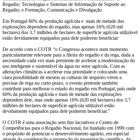
Regadio; Tecnologias e Sistemas de Informação de Suporte ao
Regadio; e Formação, Comunicação e Divulgação
Em Portugal 60% da produção agrícola e mais de metade das
explorações dependem do regadio, mas apenas 16% (620 mil
hectares) dos 3,7 milhões de hectares de superfície agrícola utilizável
estão devidamente equipados para dele poderem beneficiar
De acordo com o COTR “o Congresso acontece num momento
particularmente relevante para a fileira do regadio e da rega, dada a
necessidade cada vez mais premente de acelerar a modernização do
uso inteligente e sustentável da água no setor agrícola. Com as
alterações climáticas a acelerar esta prioridade e colocando uma
clara possibilidade de mesmo as culturas de sequeiro virem a
precisar de rega no curto prazo, o evento pretende também
contribuir para melhorar o estado do regadio em Portugal, país onde
60% da produção agrícola e mais de metade das explorações
dependem dele, mas onde apenas 16% (620 mil hectares) dos 3,7
milhões de hectares de superfície agrícola utilizável estão
devidamente equipados para dele poderem beneficiar.”
O COTR é uma associação sem fins lucrativos e Centro de
Competências para o Regadio Nacional, foi fundado em 1999 com
o propósito de potenciar o desenvolvimento agrário, em especial
através da coordenação e promoção da investigação científica, da