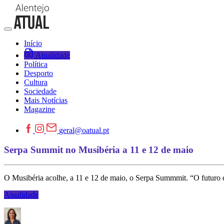
Início
Atualidade
Política
Desporto
Cultura
Sociedade
Mais Notícias
Magazine
geral@oatual.pt
Serpa Summit no Musibéria a 11 e 12 de maio
O Musibéria acolhe, a 11 e 12 de maio, o Serpa Summmit. “O futuro da
Atualidade