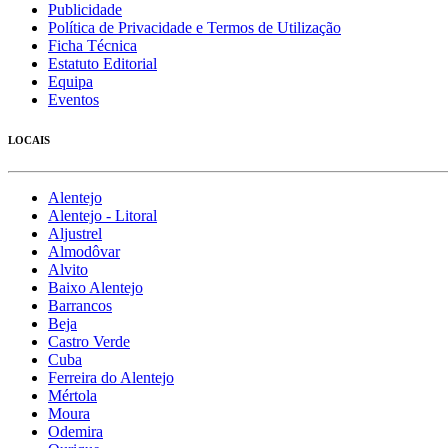
Publicidade
Política de Privacidade e Termos de Utilização
Ficha Técnica
Estatuto Editorial
Equipa
Eventos
LOCAIS
Alentejo
Alentejo - Litoral
Aljustrel
Almodôvar
Alvito
Baixo Alentejo
Barrancos
Beja
Castro Verde
Cuba
Ferreira do Alentejo
Mértola
Moura
Odemira