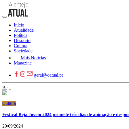
Início
Atualidade
Política
Desporto
Cultura
Sociedade
Mais Notícias
Magazine
geral@oatual.pt
Beja
Cultura
Festival Beja Jovem 2024 promete três dias de animação e despo
20/09/2024