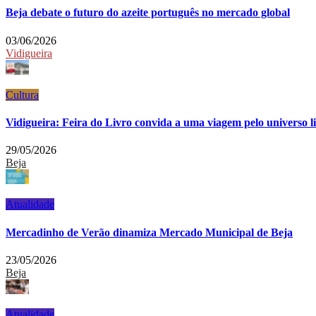
Beja debate o futuro do azeite português no mercado global
03/06/2026
Vidigueira
Cultura
Vidigueira: Feira do Livro convida a uma viagem pelo universo li
29/05/2026
Beja
Atualidade
Mercadinho de Verão dinamiza Mercado Municipal de Beja
23/05/2026
Beja
Atualidade