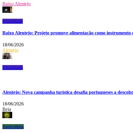
Baixo Alentejo
Atualidade
Baixo Alentejo: Projeto promove alimentação como instrumento d
18/06/2026
Alentejo
Atualidade
Alentejo: Nova campanha turística desafia portugueses a descobr
18/06/2026
Beja
Agricultura