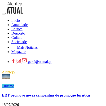
Início
Atualidade
Política
Desporto
Cultura
Sociedade
Mais Notícias
Magazine
geral@oatual.pt
Alentejo
Turismo
ERT promove novas campanhas de promoção turística
18/07/2026