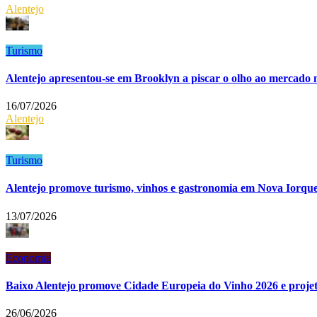
Alentejo
Turismo
Alentejo apresentou-se em Brooklyn a piscar o olho ao mercado
16/07/2026
Alentejo
Turismo
Alentejo promove turismo, vinhos e gastronomia em Nova Iorqu
13/07/2026
Economia
Baixo Alentejo promove Cidade Europeia do Vinho 2026 e proje
26/06/2026