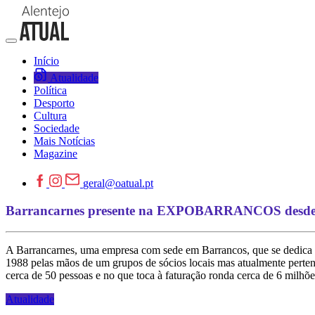
Início
Atualidade
Política
Desporto
Cultura
Sociedade
Mais Notícias
Magazine
geral@oatual.pt
Barrancarnes presente na EXPOBARRANCOS desde a
A Barrancarnes, uma empresa com sede em Barrancos, que se dedic
1988 pelas mãos de um grupos de sócios locais mas atualmente perte
cerca de 50 pessoas e no que toca à faturação ronda cerca de 6 milhõe
Atualidade