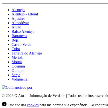
Alentejo
Alentejo - Litoral
Aljustrel
Almodôvar
Alvito
Baixo Alentejo
Barrancos
Beja
Castro Verde
Cuba
Ferreira do Alentejo
Mértola
Moura
Odemira
Ourique
Serpa
Vidigueira
© 2026 O Atual - Informação de Verdade | Todos os direitos reservad
Este site usa
cookies
para melhorar a sua experiência. Ao continuar 