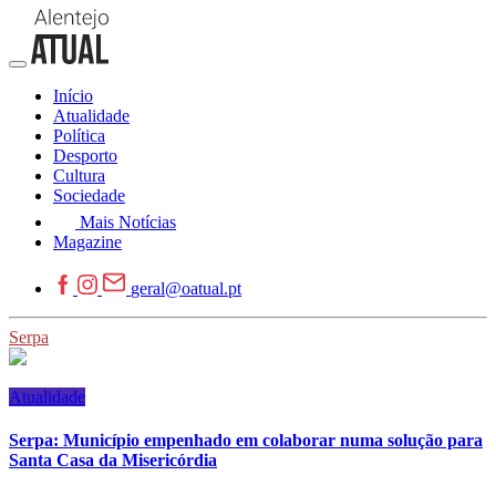
Início
Atualidade
Política
Desporto
Cultura
Sociedade
Mais Notícias
Magazine
geral@oatual.pt
Serpa
Atualidade
Serpa: Município empenhado em colaborar numa solução para
Santa Casa da Misericórdia