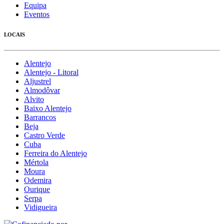
Equipa
Eventos
LOCAIS
Alentejo
Alentejo - Litoral
Aljustrel
Almodôvar
Alvito
Baixo Alentejo
Barrancos
Beja
Castro Verde
Cuba
Ferreira do Alentejo
Mértola
Moura
Odemira
Ourique
Serpa
Vidigueira