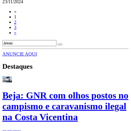
23/11/2024
«
1
2
3
»
ANUNCIE AQUI
Destaques
Beja: GNR com olhos postos no
campismo e caravanismo ilegal
na Costa Vicentina