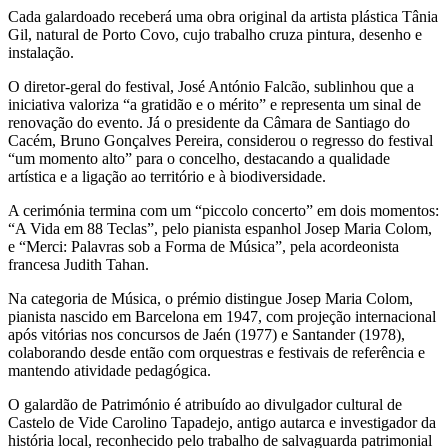
Cada galardoado receberá uma obra original da artista plástica Tânia
Gil, natural de Porto Covo, cujo trabalho cruza pintura, desenho e
instalação.
O diretor-geral do festival, José António Falcão, sublinhou que a
iniciativa valoriza “a gratidão e o mérito” e representa um sinal de
renovação do evento. Já o presidente da Câmara de Santiago do
Cacém, Bruno Gonçalves Pereira, considerou o regresso do festival
“um momento alto” para o concelho, destacando a qualidade
artística e a ligação ao território e à biodiversidade.
A cerimónia termina com um “piccolo concerto” em dois momentos:
“A Vida em 88 Teclas”, pelo pianista espanhol Josep Maria Colom,
e “Merci: Palavras sob a Forma de Música”, pela acordeonista
francesa Judith Tahan.
Na categoria de Música, o prémio distingue Josep Maria Colom,
pianista nascido em Barcelona em 1947, com projeção internacional
após vitórias nos concursos de Jaén (1977) e Santander (1978),
colaborando desde então com orquestras e festivais de referência e
mantendo atividade pedagógica.
O galardão de Património é atribuído ao divulgador cultural de
Castelo de Vide Carolino Tapadejo, antigo autarca e investigador da
história local, reconhecido pelo trabalho de salvaguarda patrimonial