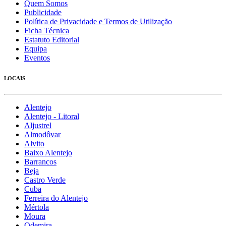
Quem Somos
Publicidade
Política de Privacidade e Termos de Utilização
Ficha Técnica
Estatuto Editorial
Equipa
Eventos
LOCAIS
Alentejo
Alentejo - Litoral
Aljustrel
Almodôvar
Alvito
Baixo Alentejo
Barrancos
Beja
Castro Verde
Cuba
Ferreira do Alentejo
Mértola
Moura
Odemira