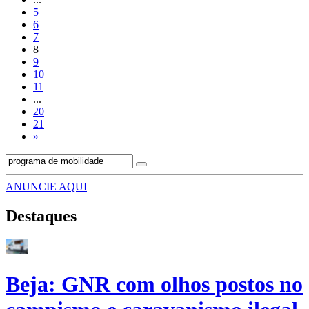
5
6
7
8
9
10
11
...
20
21
»
ANUNCIE AQUI
Destaques
Beja: GNR com olhos postos no