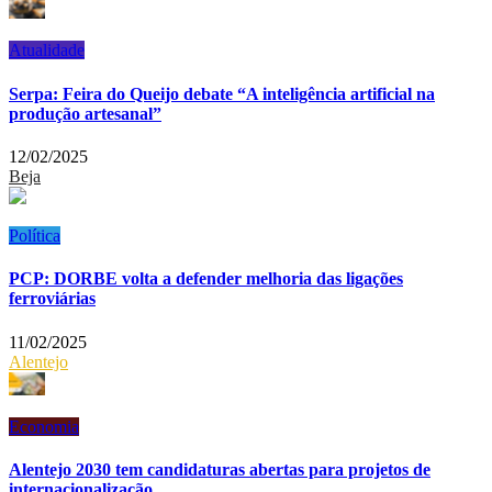
Atualidade
Serpa: Feira do Queijo debate “A inteligência artificial na
produção artesanal”
12/02/2025
Beja
Política
PCP: DORBE volta a defender melhoria das ligações
ferroviárias
11/02/2025
Alentejo
Economia
Alentejo 2030 tem candidaturas abertas para projetos de
internacionalização