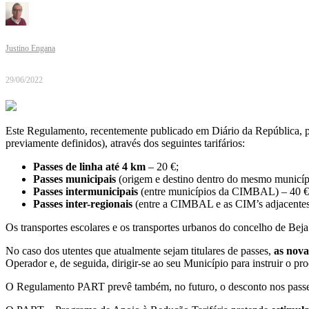
Justino Engana
29/06/2022
Este Regulamento, recentemente publicado em Diário da República, poss
previamente definidos), através dos seguintes tarifários:
Passes de linha até 4 km
– 20 €;
Passes municipais
(origem e destino dentro do mesmo municípi
Passes intermunicipais
(entre municípios da CIMBAL) – 40 €
Passes inter-regionais
(entre a CIMBAL e as CIM’s adjacentes
Os transportes escolares e os transportes urbanos do concelho de Beja n
No caso dos utentes que atualmente sejam titulares de passes,
as nova
Operador e, de seguida, dirigir-se ao seu Município para instruir o p
O Regulamento PART prevê também, no futuro, o desconto nos passes mu