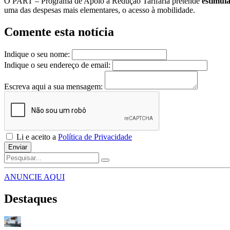
O PART – Programa de Apoio à Redução Tarifária pretende
estimula
uma das despesas mais elementares, o acesso à mobilidade.
Comente esta notícia
Indique o seu nome:
Indique o seu endereço de email:
Escreva aqui a sua mensagem:
Li e aceito a
Política de Privacidade
Enviar
ANUNCIE AQUI
Destaques