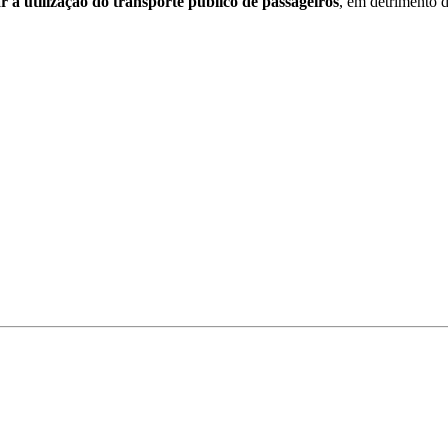
r a utilização do transporte público de passageiros
, em detrimento d