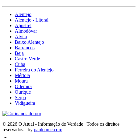
Alentejo
Alentejo - Litoral
Aljustrel
Almodôvar
Alvito
Baixo Alentejo
Barrancos
Beja
Castro Verde
Cuba
Ferreira do Alentejo
Mértola
Moura
Odemira
Ourique
Serpa
Vidigueira
© 2026 O Atual - Informação de Verdade | Todos os direitos
reservados. | by
pauloamc.com