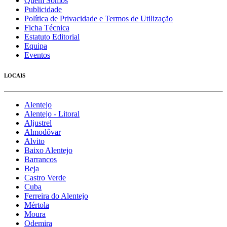
Quem Somos
Publicidade
Política de Privacidade e Termos de Utilização
Ficha Técnica
Estatuto Editorial
Equipa
Eventos
LOCAIS
Alentejo
Alentejo - Litoral
Aljustrel
Almodôvar
Alvito
Baixo Alentejo
Barrancos
Beja
Castro Verde
Cuba
Ferreira do Alentejo
Mértola
Moura
Odemira