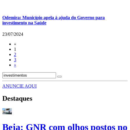
Odemira: Município apela à ajuda do Governo para
investimento na Saúde
23/07/2024
«
1
2
3
»
ANUNCIE AQUI
Destaques
Beja: GNR com olhos postos no