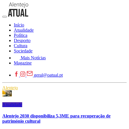
Início
Atualidade
Política
Desporto
Cultura
Sociedade
Mais Notícias
Magazine
geral@oatual.pt
Alentejo
Atualidade
Alentejo 2030 disponibiliza 5,3ME para recuperação de
património cultural