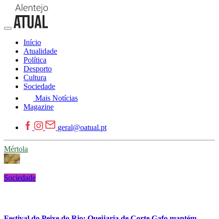
Início
Atualidade
Política
Desporto
Cultura
Sociedade
Mais Notícias
Magazine
geral@oatual.pt
Mértola
Sociedade
Festival do Peixe do Rio: Queijaria de Corte Gafo mantém