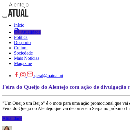
Início
Atualidade
Política
Desporto
Cultura
Sociedade
Mais Notícias
Magazine
geral@oatual.pt
Feira do Queijo do Alentejo com ação de divulgação 
"Um Queijo um Beijo" é o mote para uma ação promocional que vai dec
Feira do Queijo do Alentejo que vai decorrer em Serpa no próximo f
Atualidade