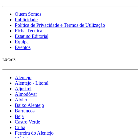
Quem Somos
Publicidade
Política de Privacidade e Termos de Utilização
Ficha Técnica
Estatuto Editorial
Equipa
Eventos
LOCAIS
Alentejo
Alentejo - Litoral
Aljustrel
Almodôvar
Alvito
Baixo Alentejo
Barrancos
Beja
Castro Verde
Cuba
Ferreira do Alentejo