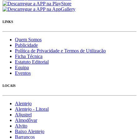
LINKS
Quem Somos
Publicidade
Política de Privacidade e Termos de Utilização
Ficha Técnica
Estatuto Editorial
Equipa
Eventos
LOCAIS
Alentejo
Alentejo - Litoral
Aljustrel
Almodôvar
Alvito
Baixo Alentejo
Barrancos