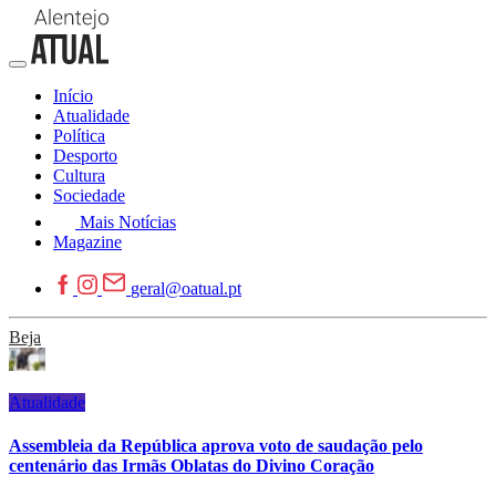
Início
Atualidade
Política
Desporto
Cultura
Sociedade
Mais Notícias
Magazine
geral@oatual.pt
Beja
Atualidade
Assembleia da República aprova voto de saudação pelo
centenário das Irmãs Oblatas do Divino Coração