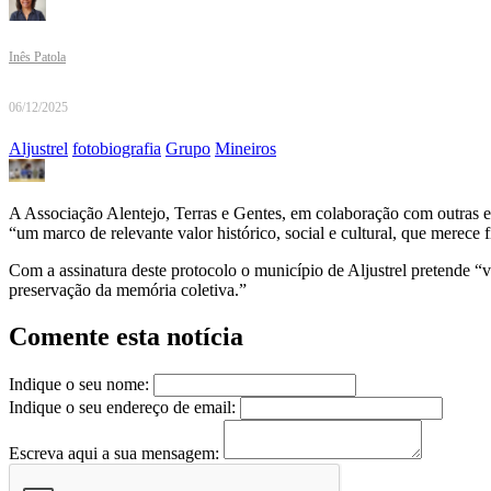
Inês Patola
06/12/2025
Aljustrel
fotobiografia
Grupo
Mineiros
A Associação Alentejo, Terras e Gentes, em colaboração com outras ent
“um marco de relevante valor histórico, social e cultural, que merece 
Com a assinatura deste protocolo o município de Aljustrel pretende “va
preservação da memória coletiva.”
Comente esta notícia
Indique o seu nome:
Indique o seu endereço de email:
Escreva aqui a sua mensagem: