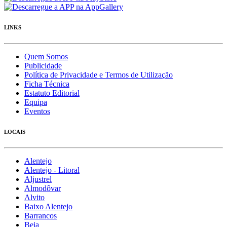
LINKS
Quem Somos
Publicidade
Política de Privacidade e Termos de Utilização
Ficha Técnica
Estatuto Editorial
Equipa
Eventos
LOCAIS
Alentejo
Alentejo - Litoral
Aljustrel
Almodôvar
Alvito
Baixo Alentejo
Barrancos
Beja