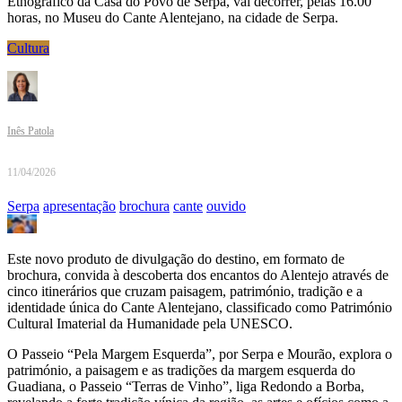
Etnográfico da Casa do Povo de Serpa, vai decorrer, pelas 16.00
horas, no Museu do Cante Alentejano, na cidade de Serpa.
Cultura
Inês Patola
11/04/2026
Serpa
apresentação
brochura
cante
ouvido
Este novo produto de divulgação do destino, em formato de
brochura, convida à descoberta dos encantos do Alentejo através de
cinco itinerários que cruzam paisagem, património, tradição e a
identidade única do Cante Alentejano, classificado como Património
Cultural Imaterial da Humanidade pela UNESCO.
O Passeio “Pela Margem Esquerda”, por Serpa e Mourão, explora o
património, a paisagem e as tradições da margem esquerda do
Guadiana, o Passeio “Terras de Vinho”, liga Redondo a Borba,