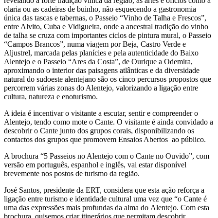
revelando a forte tradição vínica da região, as artes e ofícios como a
olaria ou as cadeiras de buinho, não esquecendo a gastronomia
única das tascas e tabernas, o Passeio “Vinho de Talha e Frescos”,
entre Alvito, Cuba e Vidigueira, onde a ancestral tradição do vinho
de talha se cruza com importantes ciclos de pintura mural, o Passeio
“Campos Brancos”, numa viagem por Beja, Castro Verde e
Aljustrel, marcada pelas planícies e pela autenticidade do Baixo
Alentejo e o Passeio “Ares da Costa”, de Ourique a Odemira,
aproximando o interior das paisagens atlânticas e da diversidade
natural do sudoeste alentejano são os cinco percursos propostos que
percorrem várias zonas do Alentejo, valorizando a ligação entre
cultura, natureza e enoturismo.
A ideia é incentivar o visitante a escutar, sentir e compreender o
Alentejo, tendo como mote o Cante. O visitante é ainda convidado a
descobrir o Cante junto dos grupos corais, disponibilizando os
contactos dos grupos que promovem Ensaios Abertos ao público.
A brochura “5 Passeios no Alentejo com o Cante no Ouvido”, com
versão em português, espanhol e inglês, vai estar disponível
brevemente nos postos de turismo da região.
José Santos, presidente da ERT, considera que esta ação reforça a
ligação entre turismo e identidade cultural uma vez que “o Cante é
uma das expressões mais profundas da alma do Alentejo. Com esta
brochura, quisemos criar itinerários que permitam descobrir