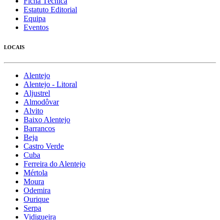
Ficha Técnica
Estatuto Editorial
Equipa
Eventos
LOCAIS
Alentejo
Alentejo - Litoral
Aljustrel
Almodôvar
Alvito
Baixo Alentejo
Barrancos
Beja
Castro Verde
Cuba
Ferreira do Alentejo
Mértola
Moura
Odemira
Ourique
Serpa
Vidigueira