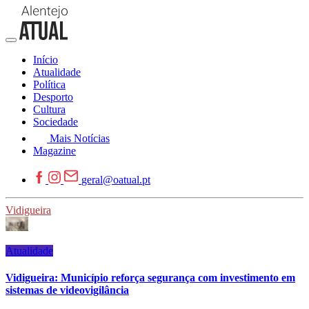
Início
Atualidade
Política
Desporto
Cultura
Sociedade
Mais Notícias
Magazine
geral@oatual.pt
Vidigueira
Atualidade
Vidigueira: Município reforça segurança com investimento em
sistemas de videovigilância