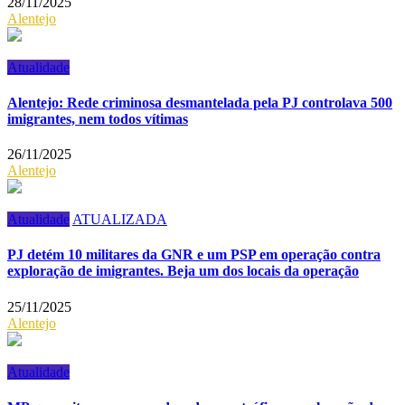
28/11/2025
Alentejo
Atualidade
Alentejo: Rede criminosa desmantelada pela PJ controlava 500
imigrantes, nem todos vítimas
26/11/2025
Alentejo
Atualidade
ATUALIZADA
PJ detém 10 militares da GNR e um PSP em operação contra
exploração de imigrantes. Beja um dos locais da operação
25/11/2025
Alentejo
Atualidade