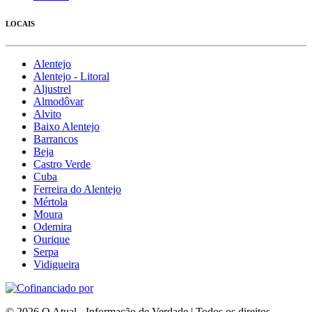
LOCAIS
Alentejo
Alentejo - Litoral
Aljustrel
Almodôvar
Alvito
Baixo Alentejo
Barrancos
Beja
Castro Verde
Cuba
Ferreira do Alentejo
Mértola
Moura
Odemira
Ourique
Serpa
Vidigueira
© 2026 O Atual - Informação de Verdade | Todos os direitos