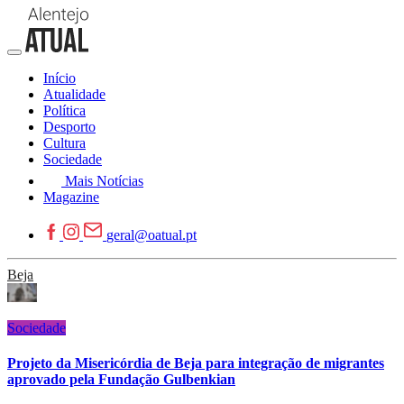
Início
Atualidade
Política
Desporto
Cultura
Sociedade
Mais Notícias
Magazine
geral@oatual.pt
Beja
Sociedade
Projeto da Misericórdia de Beja para integração de migrantes
aprovado pela Fundação Gulbenkian