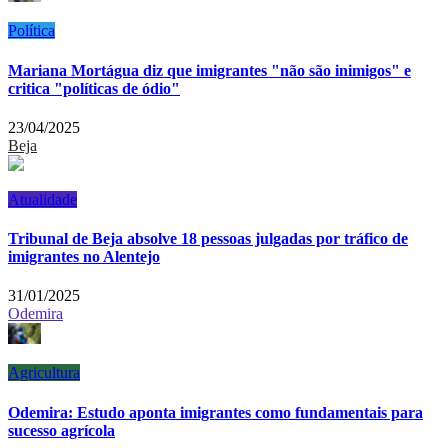
Política
Mariana Mortágua diz que imigrantes "não são inimigos" e
critica "políticas de ódio"
23/04/2025
Beja
Atualidade
Tribunal de Beja absolve 18 pessoas julgadas por tráfico de
imigrantes no Alentejo
31/01/2025
Odemira
Agricultura
Odemira: Estudo aponta imigrantes como fundamentais para
sucesso agrícola