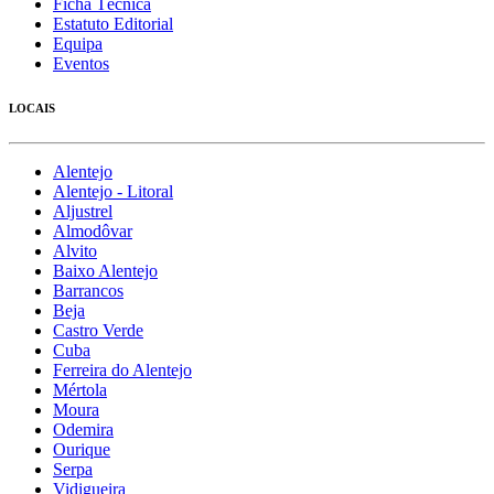
Ficha Técnica
Estatuto Editorial
Equipa
Eventos
LOCAIS
Alentejo
Alentejo - Litoral
Aljustrel
Almodôvar
Alvito
Baixo Alentejo
Barrancos
Beja
Castro Verde
Cuba
Ferreira do Alentejo
Mértola
Moura
Odemira
Ourique
Serpa
Vidigueira