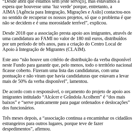
“Desde abril que estamos sem [este serviço], mas estávamos à
espera que houvesse uma ‘luz verde’ porque, entretanto, a
AIMA [Agência para Integração, Migrações e Asilo] contactou-nos
no sentido de recuperar os nossos projetos, só que o problema é que
não se decidem e é uma morosidade terrível”, explicou.
Desde 2018 que a associação presta apoio aos imigrantes, através de
uma candidatura ao FAMI no valor de 180 mil euros, distribuídos
por um período de três anos, para a criação do Centro Local de
Apoio à Integração de Migrantes (CLAIM).
Este ano “não houve um critério de distribuição da verba disponível
neste Fundo para garantir que, pelo menos, todo o território nacional
ficasse coberto. Fizeram uma lista das candidaturas, com uma
pontuação e não viram que havia candidaturas que estavam a levar
mais de 50% da verba disponível”, lamentou.
De acordo com o responsável, o orçamento do projeto de apoio aos
imigrantes intitulado “Alcácer e Grândola Acolhem” é “dos mais
baixos” e “serve praticamente para pagar ordenados e deslocações”
dos funcionários.
Três meses depois, a “associação continua a encaminhar os cidadãos
estrangeiros para outros lugares, porque teve de fazer
despedimentos”, afirmou.