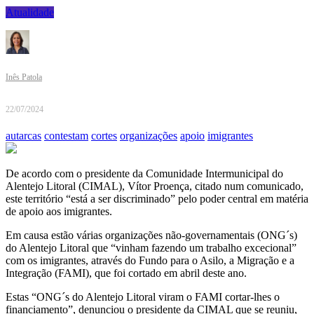
Atualidade
Inês Patola
22/07/2024
autarcas
contestam
cortes
organizações
apoio
imigrantes
De acordo com o presidente da Comunidade Intermunicipal do
Alentejo Litoral (CIMAL), Vítor Proença, citado num comunicado,
este território “está a ser discriminado” pelo poder central em matéria
de apoio aos imigrantes.
Em causa estão várias organizações não-governamentais (ONG´s)
do Alentejo Litoral que “vinham fazendo um trabalho excecional”
com os imigrantes, através do Fundo para o Asilo, a Migração e a
Integração (FAMI), que foi cortado em abril deste ano.
Estas “ONG´s do Alentejo Litoral viram o FAMI cortar-lhes o
financiamento”, denunciou o presidente da CIMAL que se reuniu,