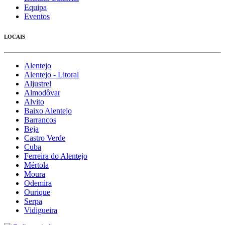
Equipa
Eventos
LOCAIS
Alentejo
Alentejo - Litoral
Aljustrel
Almodôvar
Alvito
Baixo Alentejo
Barrancos
Beja
Castro Verde
Cuba
Ferreira do Alentejo
Mértola
Moura
Odemira
Ourique
Serpa
Vidigueira