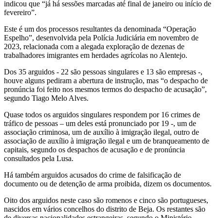
indicou que “já há sessões marcadas até final de janeiro ou início de
fevereiro”.
Este é um dos processos resultantes da denominada “Operação
Espelho”, desenvolvida pela Polícia Judiciária em novembro de
2023, relacionada com a alegada exploração de dezenas de
trabalhadores imigrantes em herdades agrícolas no Alentejo.
Dos 35 arguidos - 22 são pessoas singulares e 13 são empresas -,
houve alguns pediram a abertura de instrução, mas “o despacho de
pronúncia foi feito nos mesmos termos do despacho de acusação”,
segundo Tiago Melo Alves.
Quase todos os arguidos singulares respondem por 16 crimes de
tráfico de pessoas – um deles está pronunciado por 19 -, um de
associação criminosa, um de auxílio à imigração ilegal, outro de
associação de auxílio à imigração ilegal e um de branqueamento de
capitais, segundo os despachos de acusação e de pronúncia
consultados pela Lusa.
Há também arguidos acusados do crime de falsificação de
documento ou de detenção de arma proibida, dizem os documentos.
Oito dos arguidos neste caso são romenos e cinco são portugueses,
nascidos em vários concelhos do distrito de Beja. Os restantes são
de diversas nacionalidades estrangeiras, segundo o Ministério