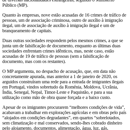
Público (MP).
Quanto às empresas, nove estão acusadas de 16 crimes de tráfico de
pessoas, um de associação criminosa, outro de auxílio à imigração
ilegal, um de associação de auxílio à imigração ilegal e um de
branqueamento de capitais.
Duas outras sociedades respondem pelos mesmos crimes, a que se
junta um de falsificação de documento, enquanto as últimas duas
sociedades enfrentam crimes idênticos, mas, neste caso, estão
acusadas de 19 de tráfico de pessoas (sem a falsificação de
documento, mas com os restantes).
O MP argumenta, no despacho de acusação, que, em data não
concretamente apurada, mas anterior a 1 de janeiro de 2020, os
arguidos construíram uma rede para a entrada de imigrantes ilegais
em Portugal, vindos sobretudo da Roménia, Moldova, Ucrânia,
Índia, Senegal, Nepal, Timor-Leste e Paquistão, e para a sua
utilização como mão de obra quase forçada e a baixo custo.
Apesar de os imigrantes procurarem “melhores condições de vida”,
acabavam a trabalhar em explorações agrícolas e em obras pelo país
“alojados em condições degradantes”, em quartos “sobrelotados,
sem climatização e mal conservados, sendo-lhes cobrado dinheiro
pelo alojamento, documentos, alimentação, água, luz, gás,