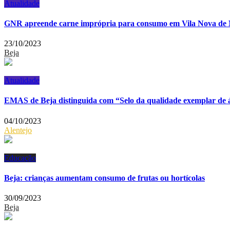
Atualidade
GNR apreende carne imprópria para consumo em Vila Nova de 
23/10/2023
Beja
Atualidade
EMAS de Beja distinguida com “Selo da qualidade exemplar d
04/10/2023
Alentejo
Educação
Beja: crianças aumentam consumo de frutas ou hortícolas
30/09/2023
Beja