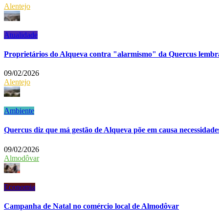
Alentejo
Atualidade
Proprietários do Alqueva contra "alarmismo" da Quercus lem
09/02/2026
Alentejo
Ambiente
Quercus diz que má gestão de Alqueva põe em causa necessida
09/02/2026
Almodôvar
Economia
Campanha de Natal no comércio local de Almodôvar