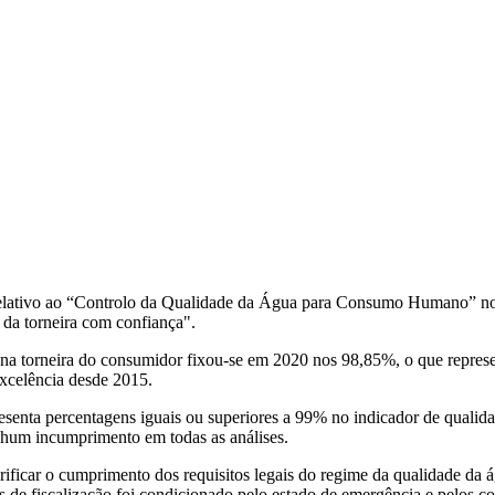
elativo ao “Controlo da Qualidade da Água para Consumo Humano” no 
da torneira com confiança".
 torneira do consumidor fixou-se em 2020 nos 98,85%, o que represen
xcelência desde 2015.
enta percentagens iguais ou superiores a 99% no indicador de quali
nhum incumprimento em todas as análises.
rificar o cumprimento dos requisitos legais do regime da qualidade d
s de fiscalização foi condicionado pelo estado de emergência e pelos c