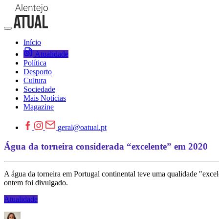
Início
Atualidade
Política
Desporto
Cultura
Sociedade
Mais Notícias
Magazine
geral@oatual.pt
Água da torneira considerada “excelente” em 2020
A água da torneira em Portugal continental teve uma qualidade "ex
ontem foi divulgado.
Atualidade