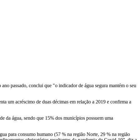
ano passado, conclui que "o indicador de água segura mantém o seu
ta um acréscimo de duas décimas em relação a 2019 e confirma a
dade da água, sendo que 15% dos municípios possuem uma
a água para consumo humano (57 % na região Norte, 29 % na região
onfinamentos obrigatórios resultantes da pandemia de Covid-19”, diz a