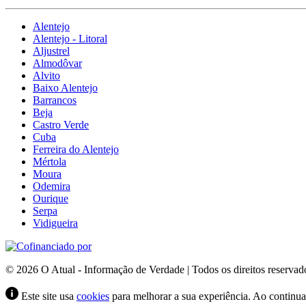
Alentejo
Alentejo - Litoral
Aljustrel
Almodôvar
Alvito
Baixo Alentejo
Barrancos
Beja
Castro Verde
Cuba
Ferreira do Alentejo
Mértola
Moura
Odemira
Ourique
Serpa
Vidigueira
© 2026 O Atual - Informação de Verdade | Todos os direitos reservad
Este site usa
cookies
para melhorar a sua experiência. Ao continuar 