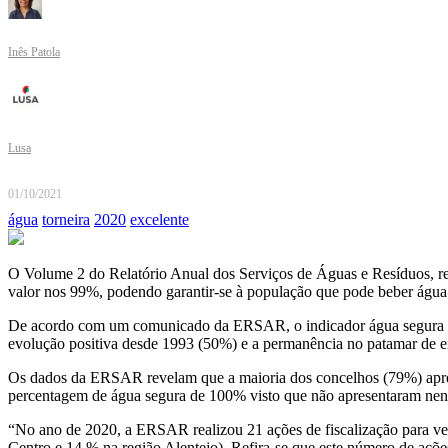
Inês Patola
Lusa
01/10/2021
água
torneira
2020
excelente
O Volume 2 do Relatório Anual dos Serviços de Águas e Resíduos, r
valor nos 99%, podendo garantir-se à população que pode beber água 
De acordo com um comunicado da ERSAR, o indicador água segura na
evolução positiva desde 1993 (50%) e a permanência no patamar de e
Os dados da ERSAR revelam que a maioria dos concelhos (79%) apres
percentagem de água segura de 100% visto que não apresentaram ne
“No ano de 2020, a ERSAR realizou 21 ações de fiscalização para ve
Centro e 14 % na região Alentejo). Refira-se que este número de açõe