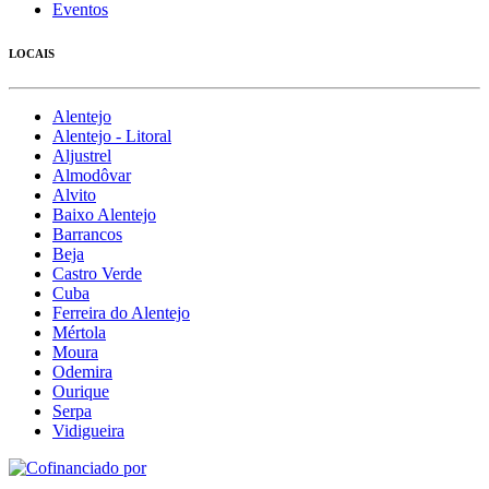
Eventos
LOCAIS
Alentejo
Alentejo - Litoral
Aljustrel
Almodôvar
Alvito
Baixo Alentejo
Barrancos
Beja
Castro Verde
Cuba
Ferreira do Alentejo
Mértola
Moura
Odemira
Ourique
Serpa
Vidigueira