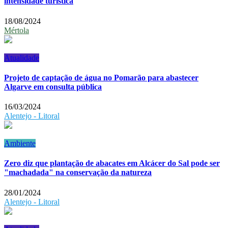
intensidade turística
18/08/2024
Mértola
Atualidade
Projeto de captação de água no Pomarão para abastecer
Algarve em consulta pública
16/03/2024
Alentejo - Litoral
Ambiente
Zero diz que plantação de abacates em Alcácer do Sal pode ser
"machadada" na conservação da natureza
28/01/2024
Alentejo - Litoral