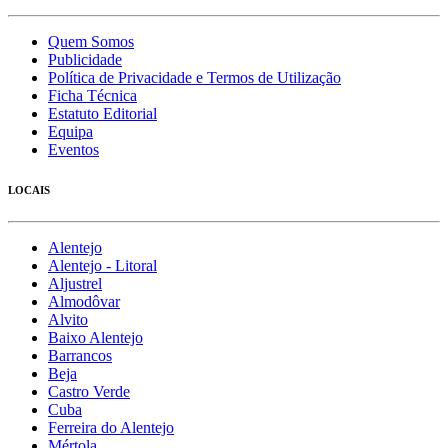
Quem Somos
Publicidade
Política de Privacidade e Termos de Utilização
Ficha Técnica
Estatuto Editorial
Equipa
Eventos
LOCAIS
Alentejo
Alentejo - Litoral
Aljustrel
Almodôvar
Alvito
Baixo Alentejo
Barrancos
Beja
Castro Verde
Cuba
Ferreira do Alentejo
Mértola