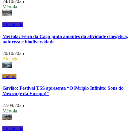
24/10/2025
Mértola
Atualidade
Mértola: Feira da Caça junta amantes da atividade cinegética,
natureza e biodiversidade
20/10/2025
Alentejo
Cultura
Gavião: Festival TSS apresenta “O Périplo Infinito: Sons do
México (e da Europa)”
27/09/2025
Mértola
Atualidade