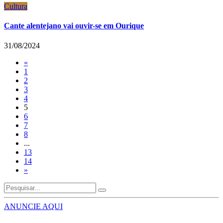
Cultura
Cante alentejano vai ouvir-se em Ourique
31/08/2024
«
1
2
3
4
5
6
7
8
...
13
14
»
ANUNCIE AQUI