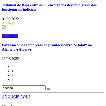
Tribunal de Beja entre os 30 encerrados devido à greve dos
funcionários judiciais
01/09/2022
Alentejo
Atualidade
Paralisação das empresas de pronto-socorro “é total” no
Alentejo e Algarve
23/03/2022
«
1
2
»
ANUNCIE AQUI