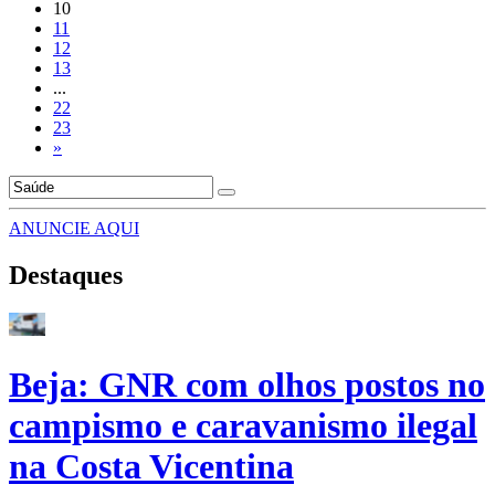
10
11
12
13
...
22
23
»
ANUNCIE AQUI
Destaques
Beja: GNR com olhos postos no
campismo e caravanismo ilegal
na Costa Vicentina