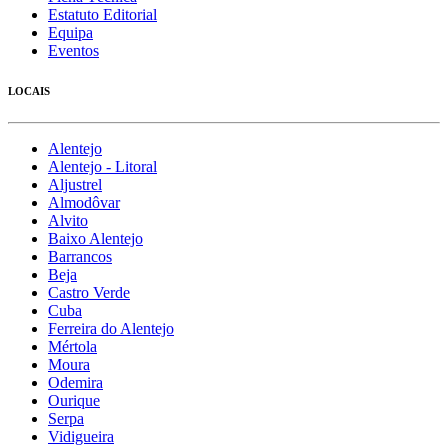
Estatuto Editorial
Equipa
Eventos
LOCAIS
Alentejo
Alentejo - Litoral
Aljustrel
Almodôvar
Alvito
Baixo Alentejo
Barrancos
Beja
Castro Verde
Cuba
Ferreira do Alentejo
Mértola
Moura
Odemira
Ourique
Serpa
Vidigueira