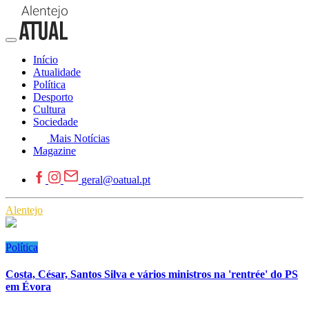
Início
Atualidade
Política
Desporto
Cultura
Sociedade
Mais Notícias
Magazine
geral@oatual.pt
Alentejo
Política
Costa, César, Santos Silva e vários ministros na 'rentrée' do PS
em Évora