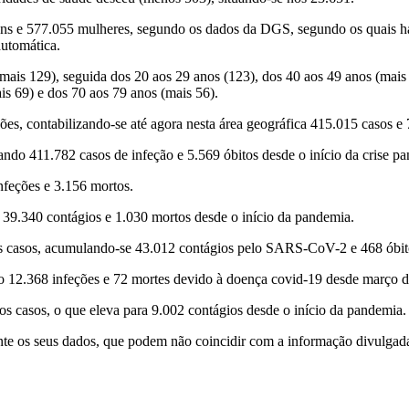
ns e 577.055 mulheres, segundo os dados da DGS, segundo os quais h
automática.
 (mais 129), seguida dos 20 aos 29 anos (123), dos 40 aos 49 anos (mais
is 69) e dos 70 aos 79 anos (mais 56).
ões, contabilizando-se até agora nesta área geográfica 415.015 casos e
ndo 411.782 casos de infeção e 5.569 óbitos desde o início da crise p
nfeções e 3.156 mortos.
 39.340 contágios e 1.030 mortos desde o início da pandemia.
os casos, acumulando-se 43.012 contágios pelo SARS-CoV-2 e 468 óbit
 12.368 infeções e 72 mortes devido à doença covid-19 desde março d
s casos, o que eleva para 9.002 contágios desde o início da pandemia
nte os seus dados, que podem não coincidir com a informação divulga