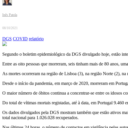
Inês Patola
08/10/2021
DGS
COVID
relatório
Segundo o boletim epidemiológico da DGS divulgado hoje, estão inter
Entre as oito pessoas que morreram, seis tinham mais de 80 anos, uma p
As mortes ocorreram na região de Lisboa (3), na região Norte (2), na r
Desde o início da pandemia, em março de 2020, morreram em Portugal
O maior número de óbitos continua a concentrar-se entre os idosos com
Do total de vítimas mortais registadas, até à data, em Portugal 9.460
Os dados divulgados pela DGS mostram também que estão ativos mais 
total nacional para 1.026.028 recuperados.
Nas últimas 24 horas, o número de contactos em vigilância pelas auto