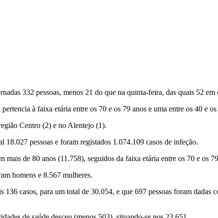
nadas 332 pessoas, menos 21 do que na quinta-feira, das quais 52 em c
ertencia à faixa etária entre os 70 e os 79 anos e uma entre os 40 e os
egião Centro (2) e no Alentejo (1).
 18.027 pessoas e foram registados 1.074.109 casos de infeção.
 mais de 80 anos (11.758), seguidos da faixa etária entre os 70 e os 79
 eram homens e 8.567 mulheres.
136 casos, para um total de 30.054, e que 697 pessoas foram dadas c
ridades de saúde desceu (menos 503), situando-se nos 23.651.