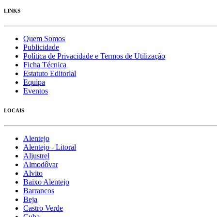
LINKS
Quem Somos
Publicidade
Política de Privacidade e Termos de Utilização
Ficha Técnica
Estatuto Editorial
Equipa
Eventos
LOCAIS
Alentejo
Alentejo - Litoral
Aljustrel
Almodôvar
Alvito
Baixo Alentejo
Barrancos
Beja
Castro Verde
Cuba